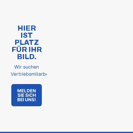
HIER
IST
PLATZ
FÜR IHR
BILD.
Wir suchen
Vertriebsmitarbeiter!
JESSICA
RAOUF
BUSCH
MEJRI
MELDEN
SIE SICH
BEI UNS!
Vertriebsassistentin
Reparaturservice
j.busch@kuschka-
kuschka@kuschka
bremen.de
bremen.de